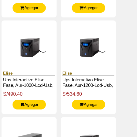
Hid.
Agregar
Agregar
Elise
Elise
Ups Interactivo Elise
Ups Interactivo Elise
Fase, Aur-1000-Lcd-Usb,
Fase, Aur-1200-Lcd-Usb,
1000 Va / 600 W, Puerto
1200 Va / 600 W, Puerto
S/490.40
S/534.60
Inteligente Usb-Hid.
Inteligente Usb-Hid.
Agregar
Agregar