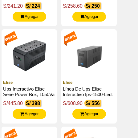
650Va, 360W
Usb, 650Va / 360W,
S/241.20
S/ 224
S/258.60
S/ 250
Puerto Inteligente Usb-
Hid.
Agregar
Agregar
Elise
Elise
Ups Interactivo Elise
Línea De Ups Elise
Serie Power Box, 1050Va
Interactivo Ips-1500-Led:
/ 600W, Puerto Inteligente
1500 Va / 900 W
S/445.80
S/ 398
S/608.90
S/ 556
Usb-Hid.
Agregar
Agregar