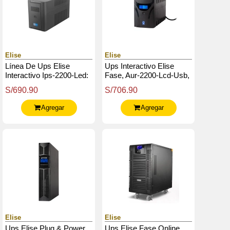
Elise
Elise
Línea De Ups Elise
Ups Interactivo Elise
Interactivo Ips-2200-Led:
Fase, Aur-2200-Lcd-Usb,
2200 Va / 1200 W
2200Va / 1200W, Puerto
S/690.90
S/706.90
Inteligente Usb-Hid.
Agregar
Agregar
Elise
Elise
Ups Elise Plug & Power
Ups Elise Fase Online