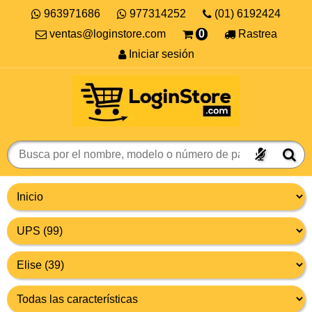
963971686
977314252
(01) 6192424
ventas@loginstore.com
0
Rastrea
Iniciar sesión