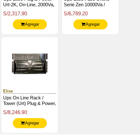
Urt-2K, On-Line, 2000Va,
Serie Zen 10000Va /
1800W, 220V, Db-9 Rs-
9000W / Bornera Entrada
S/2,317.90
S/6,789.20
232 / Usb.
- Salida 60Amp / Usb.
Agregar
Agregar
Elise
Ups On Line Rack /
Tower (Urt) Plug & Power,
10000Va / 10000W, 230V,
S/8,246.90
Usb, Rs-232 (Db-9)
Agregar