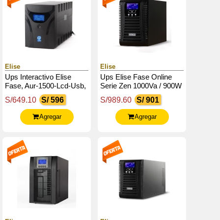
Elise
Elise
Ups Interactivo Elise
Ups Elise Fase Online
Fase, Aur-1500-Lcd-Usb,
Serie Zen 1000Va / 900W
1500 Va / 900 W, Puerto
/ 4 Tomas De Salida
S/649.10
S/ 596
S/989.60
S/ 901
Inteligente Usb-Hid.
Nema 5-15 / Rs232 /
Usb.
Agregar
Agregar