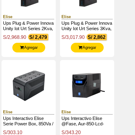
Elise
Elise
Ups Plug & Power Innova
Ups Plug & Power Innova
Unity Iot Urt Series 2Kva,
Unity Iot Urt Series 3Kva,
2000Va,2000W, 220V,
3000W, 220V, Db-9
S/2,968.90
S/ 2,479
S/3,017.90
S/ 2,862
Db-9 Rs 232 / Usb
Rs232 / Usb
Agregar
Agregar
Elise
Elise
Ups Interactivo Elise
Ups Interactivo Elise
Serie Power Box, 850Va /
@Fase, Aur-850-Lcd-
480W, Puerto Inteligente
Usb, 850Va / 480W,
S/303.10
S/343.20
Usb-Hid.
Puerto Inteligente Usb-