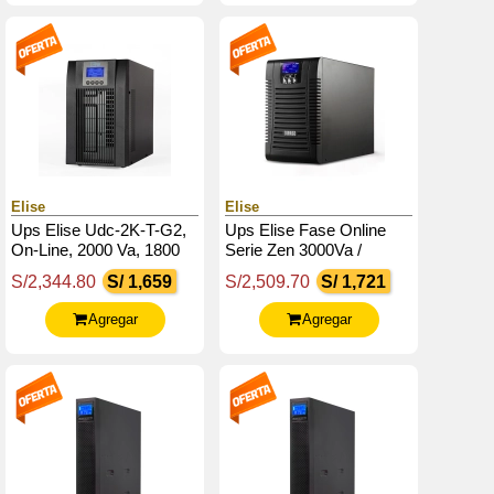
Elise
Elise
Ups Elise Udc-2K-T-G2,
Ups Elise Fase Online
On-Line, 2000 Va, 1800
Serie Zen 3000Va /
W, 220Vac, Monofásico
2700W / 6 Tomas De
S/2,344.80
S/ 1,659
S/2,509.70
S/ 1,721
Con Tierra, Usb.
Salida Nema 5-15 / Usb
Agregar
Agregar