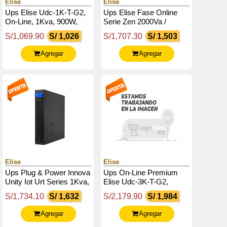
Elise
Elise
Ups Elise Udc-1K-T-G2,
Ups Elise Fase Online
On-Line, 1Kva, 900W,
Serie Zen 2000Va /
100V 300Vac, Display
1800W / 4 Tomas De
S/1,069.90
S/ 1,026
S/1,707.30
S/ 1,503
Lcd.
Salida Nema 5-15 /
Rs232 / Usb
Agregar
Agregar
Elise
Elise
Ups Plug & Power Innova
Ups On-Line Premium
Unity Iot Urt Series 1Kva,
Elise Udc-3K-T-G2,
1000Va, 1000W, 220V,
3000Va / 2700W /
S/1,734.10
S/ 1,632
S/2,179.90
S/ 1,984
Db-9 Rs232 / Usb
Entrada: 220-240Vac /
Salida: 220-240Vac
Agregar
Agregar