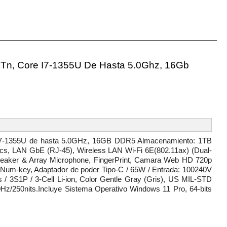
Tn, Core I7-1355U De Hasta 5.0Ghz, 16Gb
7-1355U de hasta 5.0GHz, 16GB DDR5 Almacenamiento: 1TB
ics, LAN GbE (RJ-45), Wireless LAN Wi-Fi 6E(802.11ax) (Dual-
 Speaker & Array Microphone, FingerPrint, Camara Web HD 720p
on Num-key, Adaptador de poder Tipo-C / 65W / Entrada: 100240V
/ 3S1P / 3-Cell Li-ion, Color Gentle Gray (Gris), US MIL-STD
60Hz/250nits.Incluye Sistema Operativo Windows 11 Pro, 64-bits