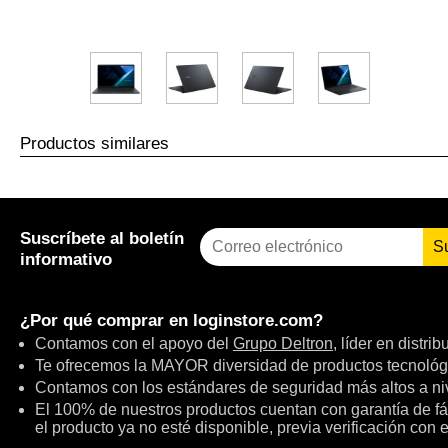
Productos similares
Suscríbete al boletín
S
informativo
¿Por qué comprar en
loginstore.com
?
Contamos con el apoyo del
Grupo Deltron
, líder en distri
Te ofrecemos la MAYOR diversidad de productos tecnológ
Contamos con los estándares de seguridad más altos a niv
El 100% de nuestros productos cuentan con garantía de fábr
el producto ya no esté disponible, previa verificación con 