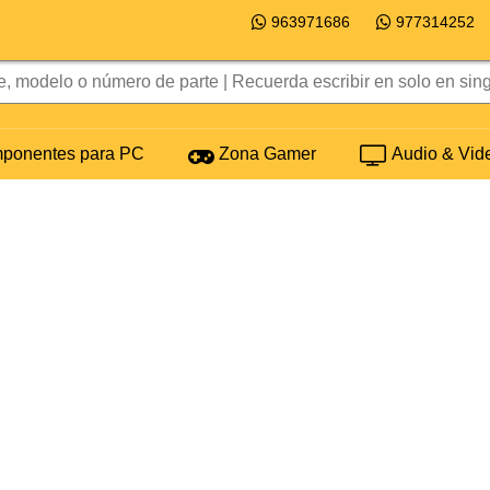
963971686
977314252
onentes para PC
Zona Gamer
Audio & Vid