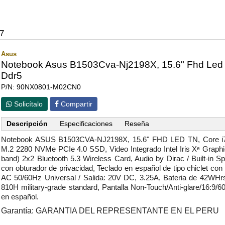
I7
Asus
Notebook Asus B1503Cva-Nj2198X, 15.6" Fhd Led 
Ddr5
P/N: 90NX0801-M02CN0
Solicítalo
Compartir
Descripción
Especificaciones
Reseña
Notebook ASUS B1503CVA-NJ2198X, 15.6" FHD LED TN, Core i
M.2 2280 NVMe PCIe 4.0 SSD, Video Integrado Intel Iris Xᵉ Graph
band) 2x2 Bluetooth 5.3 Wireless Card, Audio by Dirac / Built-in
con obturador de privacidad, Teclado en español de tipo chiclet c
AC 50/60Hz Universal / Salida: 20V DC, 3.25A, Bateria de 42WHrs 
810H military-grade standard, Pantalla Non-Touch/Anti-glare/16:9/
en español.
Garantía: GARANTIA DEL REPRESENTANTE EN EL PERU