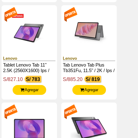
Lenovo
Lenovo
Tablet Lenovo Tab 11"
Tab Lenovo Tab Plus
2.5K (2560X1600) Ips /
Tb351Fu, 11.5" / 2K / Ips /
90Hz / Touch / 4Gb Ram /
Touch / Android 14 O Sup
S/827.10
S/ 783
S/885.20
S/ 819
128Gb Rom, Android 15
/ 8Gb Lpddr4X / 128Gb
O Sup.
Ufs 2.2
Agregar
Agregar