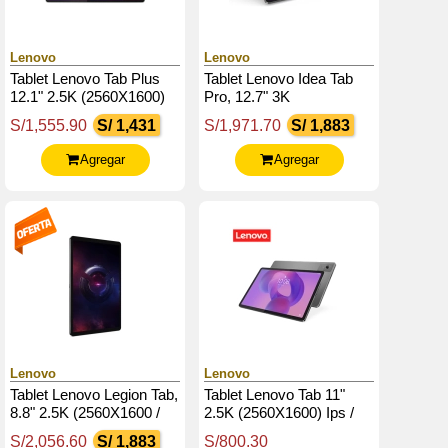
Lenovo
Lenovo
Tablet Lenovo Tab Plus
Tablet Lenovo Idea Tab
12.1" 2.5K (2560X1600)
Pro, 12.7" 3K
Ips / 90Hz / Touch / 8Gb
(2944X1840) Ltps /
S/1,555.90
S/ 1,431
S/1,971.70
S/ 1,883
Ram / 256Gb Rom,
Glossy / Touch / Android
Android 15
14 O Superior
Agregar
Agregar
Lenovo
Lenovo
Tablet Lenovo Legion Tab,
Tablet Lenovo Tab 11"
8.8" 2.5K (2560X1600 /
2.5K (2560X1600) Ips /
Ltps / 500Nits(Typical) /
90Hz / Touch / 4Gb Ram /
S/2,056.60
S/ 1,883
S/800.30