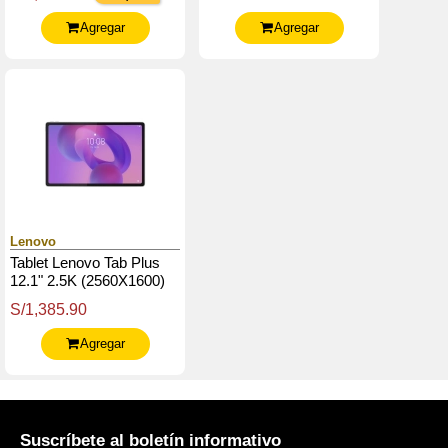
165Hz / Glossy / Touch
128Gb Rom, Android 15
O Sup.
Agregar
Agregar
Lenovo
Tablet Lenovo Tab Plus
12.1" 2.5K (2560X1600)
Ips / 90Hz / Touch / 8Gb
S/1,385.90
Ram / 256Gb Rom,
Android 15
Agregar
Suscríbete al boletín informativo