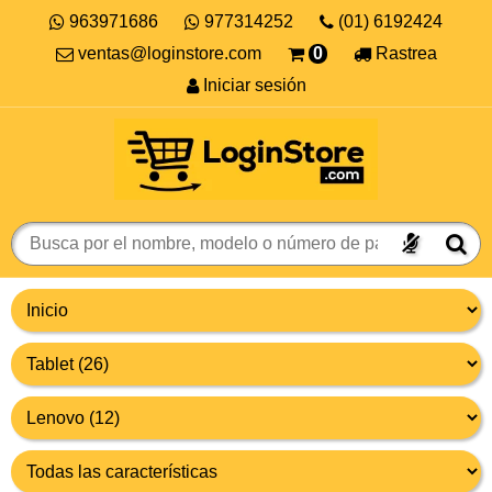
963971686
977314252
(01) 6192424
ventas@loginstore.com
0
Rastrea
Iniciar sesión