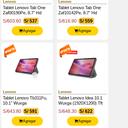
Lenovo
Lenovo
Tablet Lenovo Tab One
Tablet Lenovo Tab One
Zaf00190Pe, 8.7" Hd
Zaf10142Pe, 8.7" Hd
(1340X800) Ips, 4Gb
(1340X800) Ips, 4Gb
S/603.60
S/ 537
S/616.90
S/ 559
Ram Lpddr4X, 128Gb
Ram Lpddr4X, 128Gb
Emmc 5.1
Emmc 5.1
Agregar
Agregar
Lenovo
Lenovo
Tablet Lenovo Tb311Fu,
Tablet Lenovo Idea 10.1
10.1" Wuxga
Wuxga (1920X1200) Tft
(1920X1200) / Tft / Lcd /
Lcd (Ips) / Touch / Android
S/643.80
S/ 591
S/648.30
S/ 622
Ips / Touch / Android 14 O
14 O Superior
Superior
Agregar
Agregar