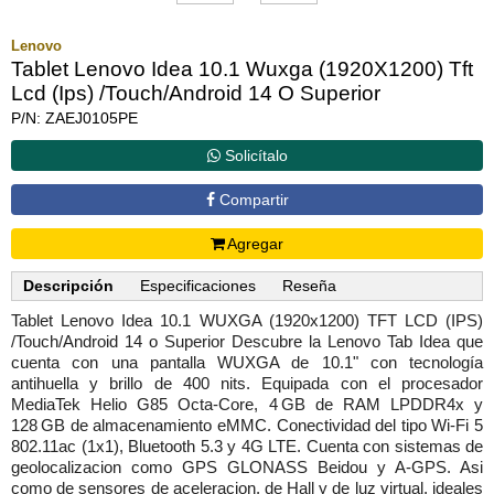
Lenovo
Tablet Lenovo Idea 10.1 Wuxga (1920X1200) Tft
Lcd (Ips) /Touch/Android 14 O Superior
P/N: ZAEJ0105PE
Solicítalo
Compartir
Agregar
Descripción
Especificaciones
Reseña
Tablet Lenovo Idea 10.1 WUXGA (1920x1200) TFT LCD (IPS)
/Touch/Android 14 o Superior Descubre la Lenovo Tab Idea que
cuenta con una pantalla WUXGA de 10.1" con tecnología
antihuella y brillo de 400 nits. Equipada con el procesador
MediaTek Helio G85 Octa-Core, 4 GB de RAM LPDDR4x y
128 GB de almacenamiento eMMC. Conectividad del tipo Wi-Fi 5
802.11ac (1x1), Bluetooth 5.3 y 4G LTE. Cuenta con sistemas de
geolocalizacion como GPS GLONASS Beidou y A-GPS. Asi
como de sensores de aceleracion, de Hall y de luz virtual, ideales